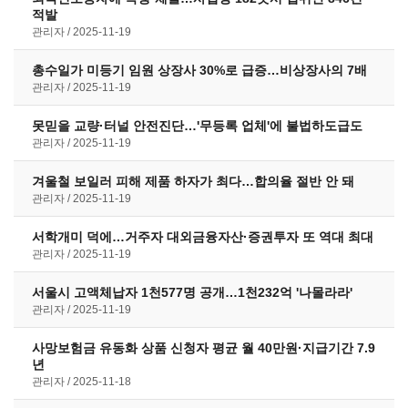
적발
관리자
2025-11-19
총수일가 미등기 임원 상장사 30%로 급증…비상장사의 7배
관리자
2025-11-19
못믿을 교량·터널 안전진단…'무등록 업체'에 불법하도급도
관리자
2025-11-19
겨울철 보일러 피해 제품 하자가 최다…합의율 절반 안 돼
관리자
2025-11-19
서학개미 덕에…거주자 대외금융자산·증권투자 또 역대 최대
관리자
2025-11-19
서울시 고액체납자 1천577명 공개…1천232억 '나몰라라'
관리자
2025-11-19
사망보험금 유동화 상품 신청자 평균 월 40만원·지급기간 7.9
년
관리자
2025-11-18