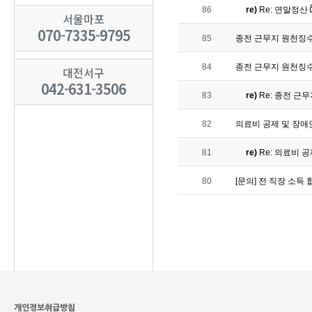
86
re)
Re: 연말정산
서울마포
070-7335-9795
85
종전 근무지 원천징
84
종전 근무지 원천징
대전서구
042-631-3506
83
re)
Re: 종전 
82
의료비 공제 및 장
81
re)
Re: 의료비 
80
[문의] 전 직장 소득
개인정보취급방침